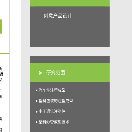
创意产品设计
的
所
研究范围
品
家
● 汽车件注塑成型
车
国
● 塑料包装的注塑成型
● 电子通讯注塑件
紧
● 塑料纱管成型技术
、
国