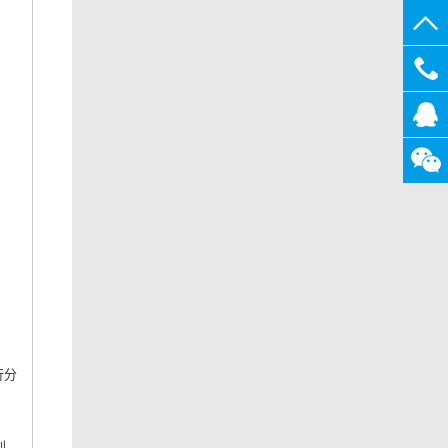
0513-
825672
在线
客服
关注微
信
行分
，
别