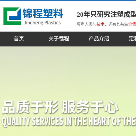
20年只研究注塑成
尊重人类与
技术
，还有其共生
价值
首页
关于锦程
产品介绍
定