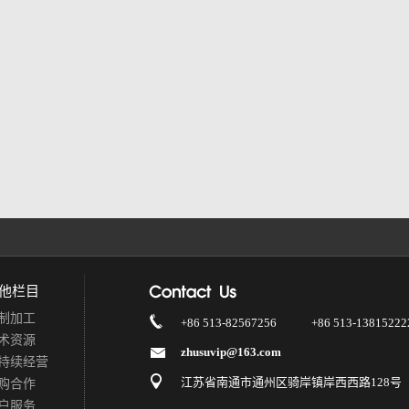
他栏目
制加工
+86 513-82567256
+86 513-13815222
术资源
zhusuvip@163.com
持续经营
江苏省南通市通州区骑岸镇岸西西路128号
购合作
户服务