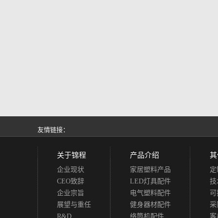
友情链接：
关于锦程
产品介绍
其
企业现状
家居塑料产品
定
CEO致辞
LED灯具配件
技
企业宗旨
电气塑料配件
可
展望与重任
健身器材配件
采
R&D
络筒机配件
客