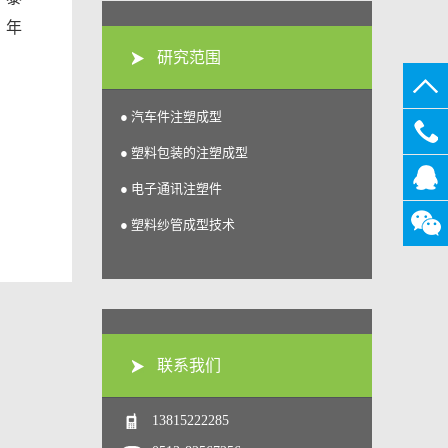
，年
研究范围
● 汽车件注塑成型
● 塑料包装的注塑成型
0513-
● 电子通讯注塑件
825672
在线
● 塑料纱管成型技术
客服
关注微
信
联系我们
13815222285