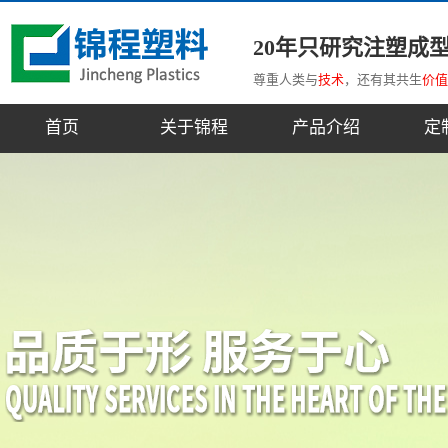
20年只研究注塑成
尊重人类与
技术
，还有其共生
价值
首页
关于锦程
产品介绍
定